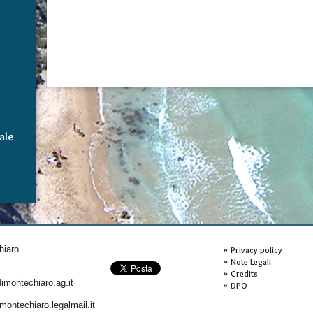
ale
hiaro
Privacy policy
Note Legali
Credits
montechiaro.ag.it
DPO
ontechiaro.legalmail.it