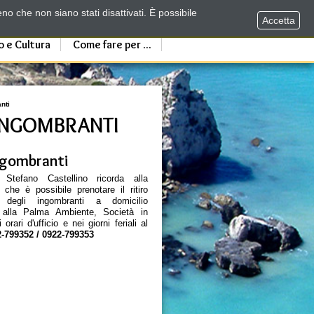
no che non siano stati disattivati. È possibile
Accetta
o e Cultura
Come fare per ...
anti
I INGOMBRANTI
Ingombranti
 Stefano Castellino ricorda alla
 che è possibile prenotare il ritiro
degli ingombranti a domicilio
 alla Palma Ambiente, Società in
orari d'ufficio e nei giorni feriali al
2-799352 / 0922-799353