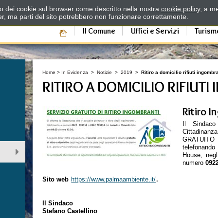
zzo dei cookie sul browser come descritto nella nostra
cookie policy
, a me
er, ma parti del sito potrebbero non funzionare correttamente.
Il Comune
Uffici e Servizi
Turism
Home
>
In Evidenza
>
Notizie
>
2019
>
Ritiro a domicilio rifiuti ingombr
RITIRO A DOMICILIO RIFIUT
Ritiro 
Il Sindaco
Cittadinanza
GRATUITO 
telefonando
House, negli 
numero
092
Sito web
https://www.palmaambiente.it/
.
Il Sindaco
Stefano Castellino