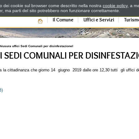
zzo dei cookie sul browser come descritto nella nostra
cookie policy
, a me
er, ma parti del sito potrebbero non funzionare correttamente.
Il Comune
Uffici e Servizi
Turism
hiusura uffici Sedi Comunali per disinfestazionel
I SEDI COMUNALI PER DISINFESTAZ
la cittadinanza che giorno 14 giugno 2019 dalle ore 12,30 tutti gli uffici d
B)