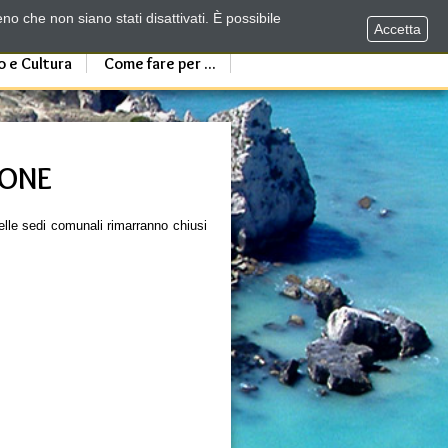
no che non siano stati disattivati. È possibile
Accetta
o e Cultura
Come fare per ...
IONE
elle sedi comunali rimarranno chiusi