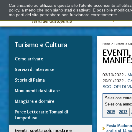
Continuando ad utilizzare questo sito l'utente acconsente all'utili
policy
, a meno che non siano stati disattivati. È possibile modifica
ma parti del sito potrebbero non funzionare correttamente.
Il
Turismo e Cultura
Home
>
Turismo e Cu
EVENTI
MANIFE
Come arrivare
Servizi di Interesse
03/10/2022 -
Ma
Storia di Palma
20/01/2022 -
C
SCOLOPI DI V
Monumenti da visitare
Selezione corre
Mangiare e dormire
Seleziona anno
Parco Letterario Tomasi di
2015
2013
Lampedusa
Festa Madonna
Eventi, spettacoli, mostre e
aprile al 14 