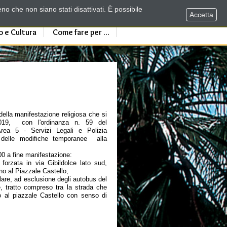
no che non siano stati disattivati. È possibile
Accetta
o e Cultura
Come fare per ...
della manifestazione religiosa che si
019, con l'ordinanza n. 59 del
a 5 - Servizi Legali e Polizia
 delle modifiche temporanee alla
6.00 a fine manifestazione:
 forzata in via Gibildolce lato sud,
ino al Piazzale Castello;
olare, ad esclusione degli autobus del
e, tratto compreso tra la strada che
 al piazzale Castello con senso di