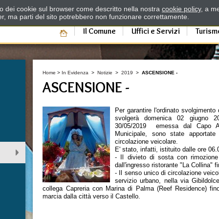
zzo dei cookie sul browser come descritto nella nostra
cookie policy
, a me
er, ma parti del sito potrebbero non funzionare correttamente.
Il Comune
Uffici e Servizi
Turism
Home
>
In Evidenza
>
Notizie
>
2019
>
ASCENSIONE -
ASCENSIONE -
Per garantire l'ordinato svolgimento 
svolgerà domenica 02 giugno 2
30/05/2019 emessa dal Capo Are
Municipale, sono state apportate
circolazione veicolare.
E' stato, infatti, istituito dalle ore 0
- Il divieto di sosta con rimozione
dall'ingresso ristorante "La Collina" f
- Il senso unico di circolazione veic
servizio urbano, nella via Gibildolc
collega Capreria con Marina di Palma (Reef Residence) fino
marcia dalla città verso il Castello.