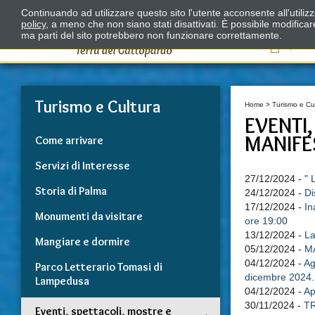
Continuando ad utilizzare questo sito l'utente acconsente all'utili
policy
, a meno che non siano stati disattivati. È possibile modifica
ma parti del sito potrebbero non funzionare correttamente.
Il
Turismo e Cultura
Home
>
Turismo e Cu
EVENTI
MANIFE
Come arrivare
Servizi di Interesse
27/12/2024 -
" 
Storia di Palma
24/12/2024 -
Di
17/12/2024 -
In
Monumenti da visitare
ore 19:00
13/12/2024 -
La
Mangiare e dormire
05/12/2024 -
M
04/12/2024 -
Ag
Parco Letterario Tomasi di
dicembre 2024.
Lampedusa
04/12/2024 -
Ap
30/11/2024 -
T
Eventi, spettacoli, mostre e