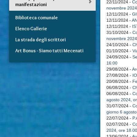
22/11/2024 -
Co
manifestazioni
novembre 2024,
12/11/2024 -
G
Biblioteca comunale
12/11/2024 -
AN
12/11/2024 -
IS
Elenco Gallerie
31/10/2024 -
Co
novembre 2024,
La strada degli scrittori
24/10/2024 -
Ch
Art Bonus - Siamo tutti Mecenati
01/10/2024 -
Vi
24/09/2024 -
Se
16:00
29/08/2024 -
Ar
27/08/2024 -
I
20/08/2024 -
Fe
06/08/2024 -
Ch
06/08/2024 -
Co
agosto 2024, o
31/07/2024 -
Co
giorno 6 agosto
22/07/2024 -
P.
02/07/2024 -
Co
2024, ore 18.0
13/06/2024 -
Av