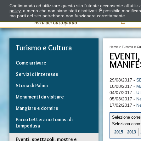
Continuando ad utilizzare questo sito l'utente acconsente all'utili
policy
, a meno che non siano stati disattivati. È possibile modifica
ma parti del sito potrebbero non funzionare correttamente.
Il
Turismo e Cultura
Home
>
Turismo e Cu
EVENTI
MANIFE
Come arrivare
Servizi di Interesse
29/08/2017 -
S
Storia di Palma
10/08/2017 -
Ma
04/07/2017 -
Ut
Monumenti da visitare
05/03/2017 -
Ne
17/02/2017 -
Ne
Mangiare e dormire
Selezione corre
Parco Letterario Tomasi di
Seleziona anno
Lampedusa
2015
2013
Eventi, spettacoli, mostre e