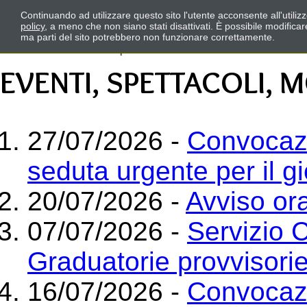
Continuando ad utilizzare questo sito l'utente acconsente all'utili
policy
, a meno che non siano stati disattivati. È possibile modifica
ma parti del sito potrebbero non funzionare correttamente.
EVENTI, SPETTACOLI, 
27/07/2026 -
Convocazi
seduta urgente per il g
20/07/2026 -
Avviso ora
07/07/2026 -
Servizio C
Graduatorie provvisori
16/07/2026 -
Convocazi