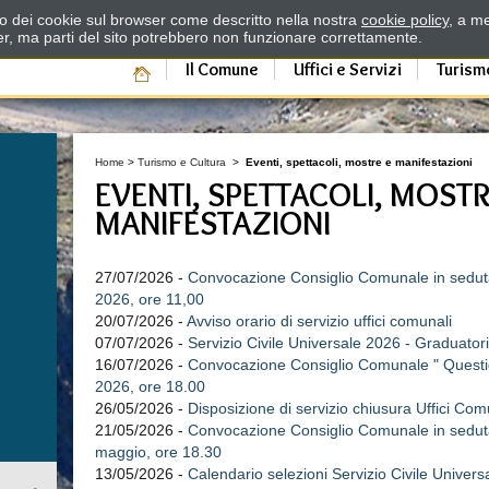
zzo dei cookie sul browser come descritto nella nostra
cookie policy
, a me
er, ma parti del sito potrebbero non funzionare correttamente.
Il Comune
Uffici e Servizi
Turism
Home
>
Turismo e Cultura
>
Eventi, spettacoli, mostre e manifestazioni
EVENTI, SPETTACOLI, MOSTR
MANIFESTAZIONI
27/07/2026 -
Convocazione Consiglio Comunale in seduta 
2026, ore 11,00
20/07/2026 -
Avviso orario di servizio uffici comunali
07/07/2026 -
Servizio Civile Universale 2026 - Graduatori
16/07/2026 -
Convocazione Consiglio Comunale " Question
2026, ore 18.00
26/05/2026 -
Disposizione di servizio chiusura Uffici Com
21/05/2026 -
Convocazione Consiglio Comunale in seduta 
maggio, ore 18.30
13/05/2026 -
Calendario selezioni Servizio Civile Unive