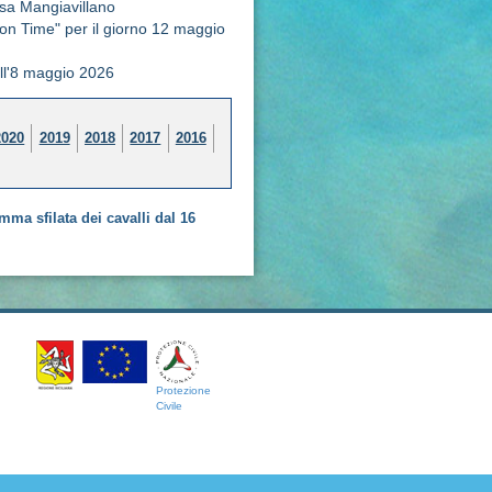
issa Mangiavillano
n Time" per il giorno 12 maggio
all'8 maggio 2026
2020
2019
2018
2017
2016
ma sfilata dei cavalli dal 16
Protezione
Civile