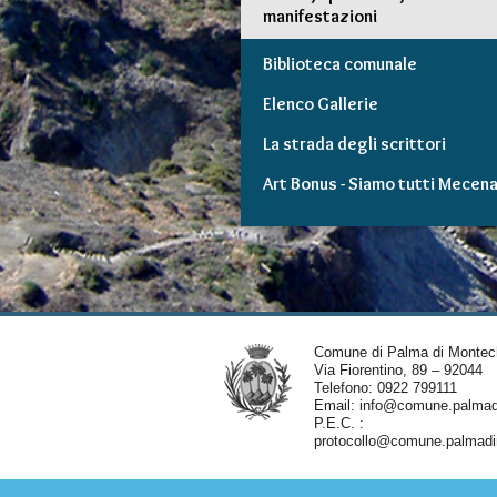
manifestazioni
Biblioteca comunale
Elenco Gallerie
La strada degli scrittori
Art Bonus - Siamo tutti Mecena
Comune di Palma di Montec
Via Fiorentino, 89 – 92044
Telefono: 0922 799111
Email:
info@comune.palmadi
P.E.C. :
protocollo@comune.palmadim