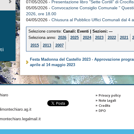
07/05/2026 -
Presentazione libro "Sette Cortili" di Crocif
05/05/2026 -
Convocazione Consiglio Comunale " Questio
2026, ore 18.00
04/05/2026 -
Chiusura al Pubblico Uffici Comunali dal 4 
Selezione corrente:
Canali
: Eventi |
Sezioni
: ---
Seleziona anno:
2026
2025
2024
2023
2022
2021
2015
2013
2007
ti
Festa Madonna del Castello 2023 - Approvazione program
aprile al 14 maggio 2023
hiaro
Privacy policy
Note Legali
Credits
montechiaro.ag.it
DPO
ontechiaro.legalmail.it