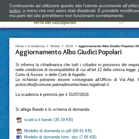
Continuando ad utilizzare questo sito l'utente acconsente all'utili
policy
, a meno che non siano stati disattivati. È possibile modifica
ma parti del sito potrebbero non funzionare correttamente.
Il
Home
>
In Evidenza
>
Notizie
>
2019
>
aggiornamento Albo Giudici Popolari 2
Aggiornamento Albo Giudici Popolari
Si informa la cittadinanza che tutti i cittadini in possesso dei requi
nelle condizioni di incompatibilità di cui all'art.12 della stessa legg
Corte di Assise e delle Corti di Appello.
Le richieste potranno essere consegnate all'Ufficio di Via Alpi, 69
protocollo@comune.palmadimontechiaro.legalmail.it.
La scadenza è prevista per il 31/07/2019.
Si allega Bando e lo schema di domanda.
scarica il bando
(35.19 KB)
Modello di domanda in pdf
(69.91 KB)
Modello di domanda form. doc
(7.66 KB)