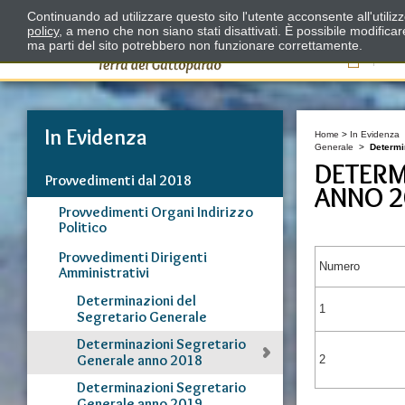
Continuando ad utilizzare questo sito l'utente acconsente all'utili
policy
, a meno che non siano stati disattivati. È possibile modifica
ma parti del sito potrebbero non funzionare correttamente.
Il
In Evidenza
Home
>
In Evidenza
Generale
>
Determi
DETERM
Provvedimenti dal 2018
ANNO 2
Provvedimenti Organi Indirizzo
Politico
Provvedimenti Dirigenti
Numero
Amministrativi
Determinazioni del
1
Segretario Generale
Determinazioni Segretario
Generale anno 2018
2
Determinazioni Segretario
Generale anno 2019