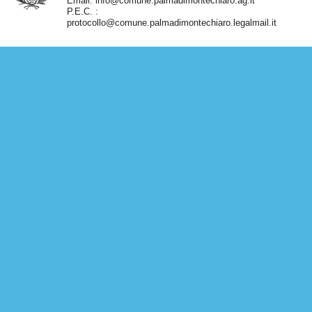
Email:
info@comune.palmadimontechiaro.ag.it
P.E.C. :
protocollo@comune.palmadimontechiaro.legalmail.it