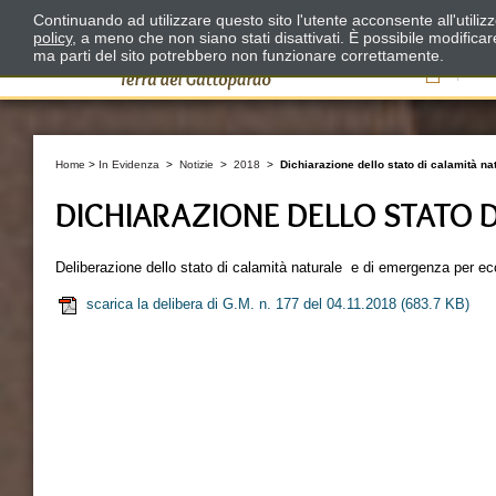
Continuando ad utilizzare questo sito l'utente acconsente all'utili
policy
, a meno che non siano stati disattivati. È possibile modifica
ma parti del sito potrebbero non funzionare correttamente.
Il
Home
>
In Evidenza
>
Notizie
>
2018
>
Dichiarazione dello stato di calamità nat
DICHIARAZIONE DELLO STATO 
Deliberazione dello stato di calamità naturale e di emergenza per ecc
scarica la delibera di G.M. n. 177 del 04.11.2018
(683.7 KB)