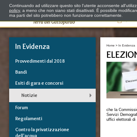
Continuando ad utilizzare questo sito l'utente acconsente all'utili
policy
, a meno che non siano stati disattivati. È possibile modifica
ma parti del sito potrebbero non funzionare correttamente.
Il
In Evidenza
Home
>
In Evidenza
ELEZION
Provvedimenti dal 2018
Bandi
Esiti di gara e concorsi
Notizie
Forum
che la Commissio
Servizi Demografi
Regolamenti
uffici elettorali 
Contro la privatizzazione
E' STATA R
dell'acqua