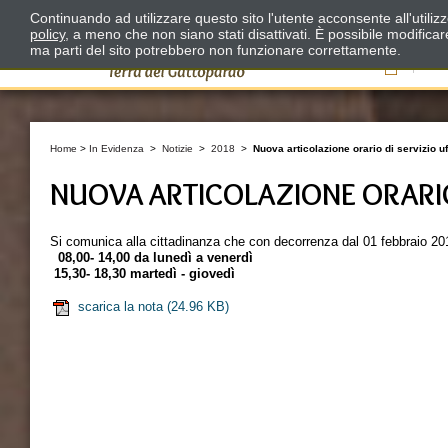
Continuando ad utilizzare questo sito l'utente acconsente all'utili
policy
, a meno che non siano stati disattivati. È possibile modifica
ma parti del sito potrebbero non funzionare correttamente.
Il
Home
>
In Evidenza
>
Notizie
>
2018
>
Nuova articolazione orario di servizio u
NUOVA ARTICOLAZIONE ORARIO
Si comunica alla cittadinanza che con decorrenza dal 01 febbraio 2018 
08,00- 14,00 da lunedì a venerdì
15,30- 18,30 martedì - giovedì
scarica la nota
(24.96 KB)