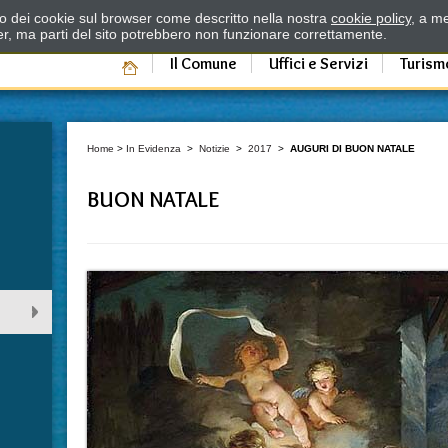
zzo dei cookie sul browser come descritto nella nostra
cookie policy
, a me
er, ma parti del sito potrebbero non funzionare correttamente.
Il Comune
Uffici e Servizi
Turism
Home
>
In Evidenza
>
Notizie
>
2017
>
AUGURI DI BUON NATALE
BUON NATALE