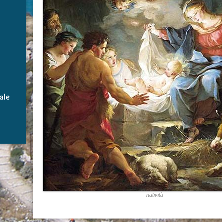
ale
natività