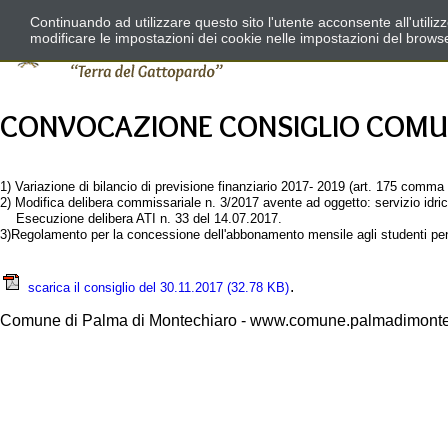
Continuando ad utilizzare questo sito l'utente acconsente all'utili
modificare le impostazioni dei cookie nelle impostazioni del brows
CONVOCAZIONE CONSIGLIO COMUNA
1) Variazione di bilancio di previsione finanziario 2017- 2019 (art. 175 comm
2) Modifica delibera commissariale n. 3/2017 avente ad oggetto: servizio idri
Esecuzione delibera ATI n. 33 del 14.07.2017.
3)Regolamento per la concessione dell'abbonamento mensile agli studenti pen
.
scarica il consiglio del 30.11.2017
(32.78 KB)
Comune di Palma di Montechiaro - www.comune.palmadimontec