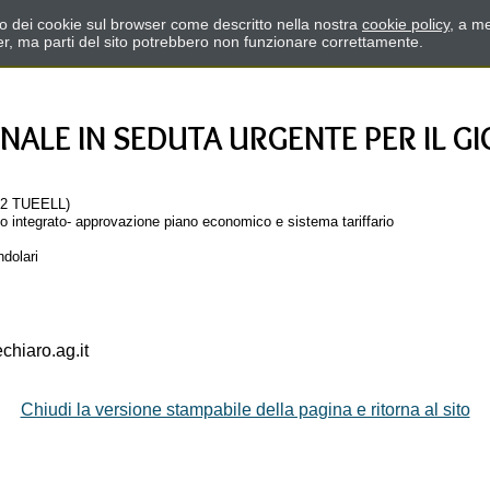
zzo dei cookie sul browser come descritto nella nostra
cookie policy
, a me
er, ma parti del sito potrebbero non funzionare correttamente.
LE IN SEDUTA URGENTE PER IL GI
a 2 TUEELL)
co integrato- approvazione piano economico e sistema tariffario
dolari
hiaro.ag.it
Chiudi la versione stampabile della pagina e ritorna al sito