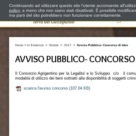
Continuando ad utilizzare questo sito l'utente acconsente all'utili
policy
, a meno che non siano stati disattivati. È possibile modifica
ma parti del sito potrebbero non funzionare correttamente.
Il
Home
>
In Evidenza
>
Notizie
>
2017
>
Avviso Pubblico- Concorso di Idee
AVVISO PUBBLICO- CONCORSO 
Il Consorzio Agrigentino per la Legalita' e lo Sviluppo c/o il comun
modalità di utilizzo dei beni sottratti alla disponibilità di soggetti crim
scarica l'avviso concorso
(107.04 KB)