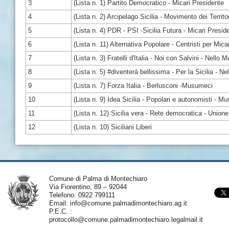
3
(Lista n. 1) Partito Democratico - Micari Presidente
4
(Lista n. 2) Arcipelago Sicilia - Movimento dei Territo
5
(Lista n. 4) PDR - PSI -Sicilia Futura - Micari Presid
6
(Lista n. 11) Alternativa Popolare - Centristi per Micar
7
(Lista n. 3) Fratelli d'Italia - Noi con Salvini - Nell
8
(Lista n. 5) #diventerà bellissima - Per la Sicilia - 
9
(Lista n. 7) Forza Italia - Berlusconi -Musumeci
10
(Lista n. 9) Idea Sicilia - Popolari e autonomisti - 
11
(Lista n. 12) Sicilia vera - Rete democratica - Unio
12
(Lista n. 10) Siciliani Liberi
Comune di Palma di Montechiaro
Via Fiorentino, 89 – 92044
Telefono: 0922 799111
Email:
info@comune.palmadimontechiaro.ag.it
P.E.C. :
protocollo@comune.palmadimontechiaro.legalmail.it