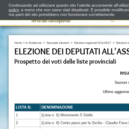
Continuando ad utilizzare questo sito l'utente acconsente all'utili
policy
, a meno che non siano stati disattivati. È possibile modifica
ma parti del sito potrebbero non funzionare correttamente.
Il
Home
>
In Evidenza
>
Speciale elezioni
>
Elezioni regionali 5/11/2017
>
Elezioni r
ELEZIONE DEI DEPUTATI ALL'A
Prospetto dei voti delle liste provinciali
RISU
Sezioni 
Ultimo aggiorn
LISTA N.
DENOMINAZIONE
1
(Lista n. 6) Movimento 5 Stelle
2
(Lista n. 8) Cento passi per la Sicilia - Claudio Fava