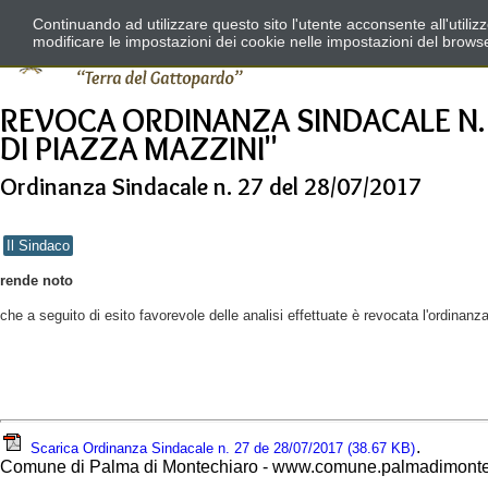
Continuando ad utilizzare questo sito l'utente acconsente all'utili
modificare le impostazioni dei cookie nelle impostazioni del brows
REVOCA ORDINANZA SINDACALE N. 
DI PIAZZA MAZZINI"
Ordinanza Sindacale n. 27 del 28/07/2017
Il Sindaco
rende noto
che a seguito di esito favorevole delle analisi effettuate è revocata l'ordina
.
Scarica Ordinanza Sindacale n. 27 de 28/07/2017
(38.67 KB)
Comune di Palma di Montechiaro - www.comune.palmadimontec