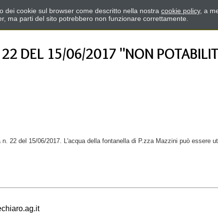
zzo dei cookie sul browser come descritto nella nostra
cookie policy
, a me
er, ma parti del sito potrebbero non funzionare correttamente.
22 DEL 15/06/2017 "NON POTABILI
nza n. 22 del 15/06/2017. L'acqua della fontanella di P.zza Mazzini può essere 
hiaro.ag.it