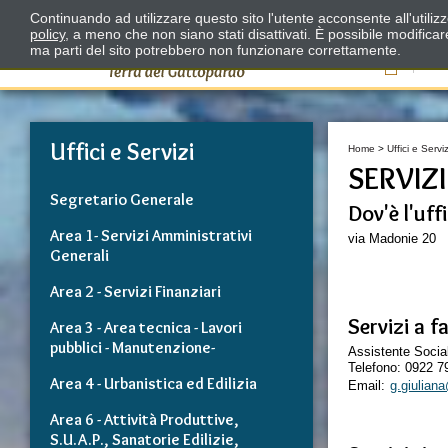
Continuando ad utilizzare questo sito l'utente acconsente all'utili
policy
, a meno che non siano stati disattivati. È possibile modifica
ma parti del sito potrebbero non funzionare correttamente.
Il
Uffici e Servizi
Home
>
Uffici e Serviz
SERVIZI
Segretario Generale
Dov'è l'uff
Area 1- Servizi Amministrativi
via Madonie 20
Generali
Area 2 - Servizi Finanziari
Servizi a f
Area 3 - Area tecnica - Lavori
pubblici - Manutenzione-
Assistente Socia
Telefono: 0922 
Area 4 - Urbanistica ed Edilizia
Email:
g.giulian
Area 6 - Attività Produttive,
S.U.A.P., Sanatorie Edilizie,