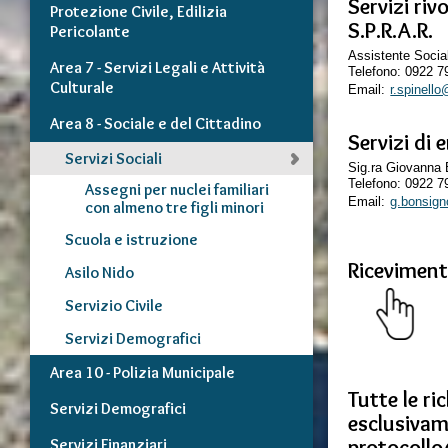
Servizi riv
Protezione Civile, Edilizia
S.P.R.A.R.
Pericolante
Assistente Socia
Area 7 - Servizi Legali e Attività
Telefono: 0922 
Culturale
Email:
r.spinell
Area 8 - Sociale e del Cittadino
Servizi di
Servizi Sociali
Sig.ra Giovanna
Telefono: 0922 
Assegni per nuclei familiari
Email:
g.bonsig
con almeno tre figli minori
Scuola e istruzione
Riceviment
Asilo Nido
Servizio Civile
Servizi Demografici
Area 10 - Polizia Municipale
Tutte le ri
Servizi Demografici
esclusivam
protocoll
Servizi Finanziari