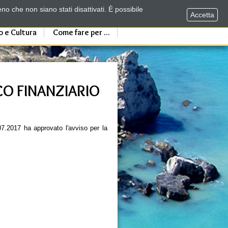
no che non siano stati disattivati. È possibile
Accetta
o e Cultura
Come fare per ...
O FINANZIARIO
07.2017 ha approvato l'avviso per la