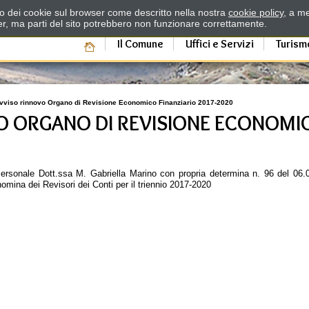
zzo dei cookie sul browser come descritto nella nostra
cookie policy
, a me
er, ma parti del sito potrebbero non funzionare correttamente.
Il Comune
Uffici e Servizi
Turism
vviso rinnovo Organo di Revisione Economico Finanziario 2017-2020
O ORGANO DI REVISIONE ECONOMIC
Personale Dott.ssa M. Gabriella Marino con propria determina n. 96 del 06.
nomina dei Revisori dei Conti per il triennio 2017-2020