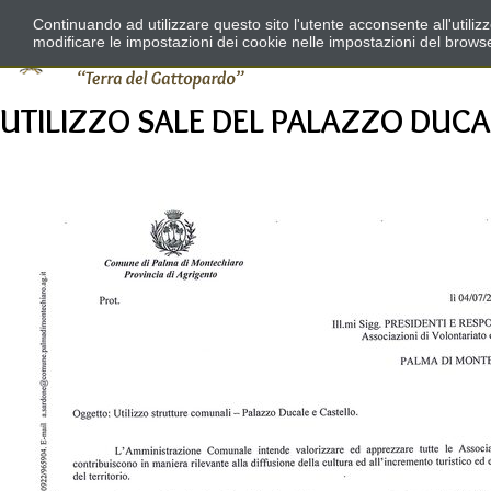
Continuando ad utilizzare questo sito l'utente acconsente all'utili
modificare le impostazioni dei cookie nelle impostazioni del brows
UTILIZZO SALE DEL PALAZZO DUCA