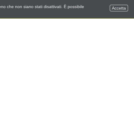
no che non siano stati disattivati. È possibile
Accetta