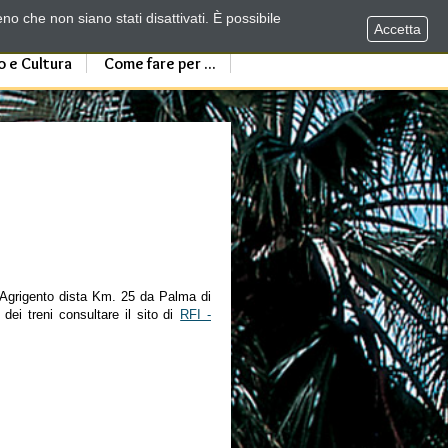
no che non siano stati disattivati. È possibile
Accetta
o e Cultura
Come fare per ...
i Agrigento dista Km. 25 da Palma di
 dei treni consultare il sito di
RFI -