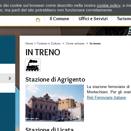
zzo dei cookie sul browser come descritto nella nostra
cookie policy
, a me
er, ma parti del sito potrebbero non funzionare correttamente.
Il Comune
Uffici e Servizi
Turism
Home
>
Turismo e Cultura
>
Come arrivare
>
In treno
IN TRENO
Stazione di Agrigento
La stazione ferroviaria d
Montechiaro. Per gli orari
Reti Ferroviarie Italiane
Stazione di Licata