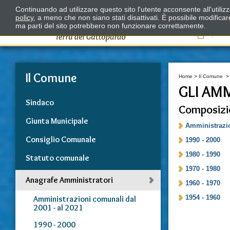
Continuando ad utilizzare questo sito l'utente acconsente all'utili
policy
, a meno che non siano stati disattivati. È possibile modifica
ma parti del sito potrebbero non funzionare correttamente.
Il
Il Comune
Home
>
Il Comune
GLI AM
Sindaco
Composizio
Giunta Municipale
Amministrazio
Consiglio Comunale
1990 - 2000
1980 - 1990
Statuto comunale
1970 - 1980
Anagrafe Amministratori
1960 - 1970
1954 - 1960
Amministrazioni comunali dal
2001 - al 2021
1990 - 2000