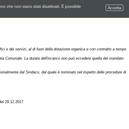
no che non siano stati disattivati. È possibile
Accetta
ici e dei servizi, al di fuori della dotazione organica e con contratto a tempo
Giunta Comunale. La durata dell'incarico non può eccedere quella del mandato
ionalmente dal Sindaco, dal quale è nominato nel rispetto delle procedure di
del 29.12.2017.