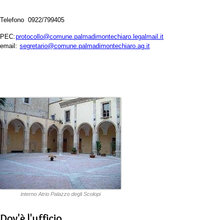
Telefono 0922/799405
PEC:
protocollo@comune.palmadimontechiaro.legalmail.it
email:
segretario@comune.palmadimontechiaro.ag.it
interno Atrio Palazzo degli Scolopi
Dov'è l'ufficio