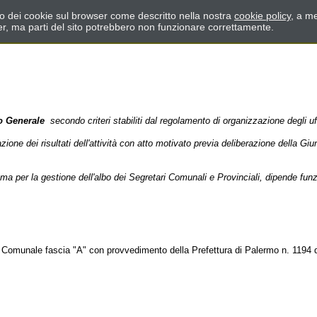
zzo dei cookie sul browser come descritto nella nostra
cookie policy
, a me
er, ma parti del sito potrebbero non funzionare correttamente.
o
Generale
secondo criteri stabiliti dal regolamento di organizzazione degli uff
zione dei risultati dell'attività con atto motivato previa deliberazione della 
a per la gestione dell'albo dei Segretari Comunali e Provinciali, dipende funz
o Comunale fascia "A" con provvedimento della Prefettura di Palermo n. 1194 