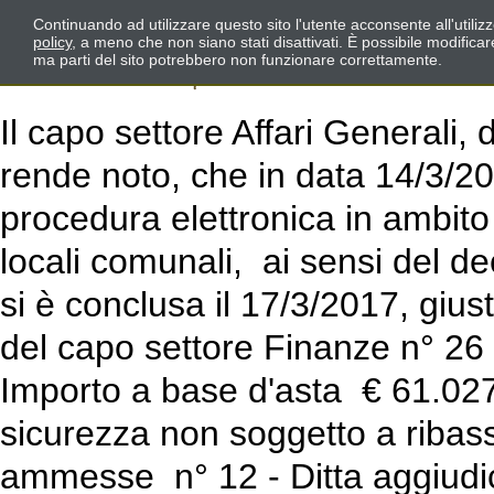
Continuando ad utilizzare questo sito l'utente acconsente all'utili
policy
, a meno che non siano stati disattivati. È possibile modifica
ma parti del sito potrebbero non funzionare correttamente.
Il capo settore Affari Generali,
rende noto, che in data 14/3/20
procedura elettronica in ambito 
locali comunali, ai sensi del de
si è conclusa il 17/3/2017, gi
del capo settore Finanze n° 26
Importo a base d'asta € 61.027,
sicurezza non soggetto a ribasso
ammesse n° 12 - Ditta aggiudica