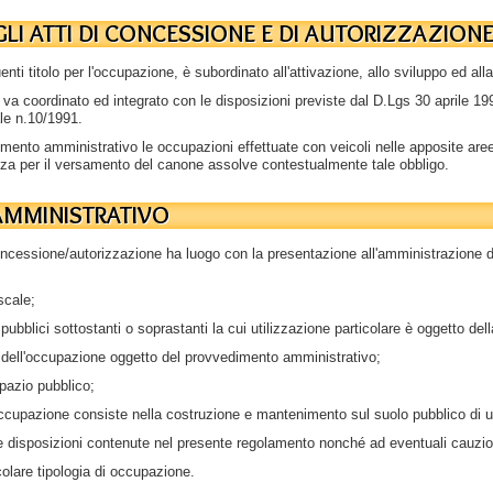
EGLI ATTI DI CONCESSIONE E DI AUTORIZZAZION
enti titolo per l'occupazione, è subordinato all'attivazione, allo sviluppo ed al
 e va coordinato ed integrato con le disposizioni previste dal D.Lgs 30 aprile 1
le n.10/1991.
ento amministrativo le occupazioni effettuate con veicoli nelle apposite aree d
nza per il versamento del canone assolve contestualmente tale obbligo.
 AMMINISTRATIVO
 concessione/autorizzazione ha luogo con la presentazione all'amministrazione d
scale;
 pubblici sottostanti o soprastanti la cui utilizzazione particolare è oggetto dell
ata dell'occupazione oggetto del provvedimento amministrativo;
spazio pubblico;
l'occupazione consiste nella costruzione e mantenimento sul suolo pubblico di 
 alle disposizioni contenute nel presente regolamento nonché ad eventuali cauzi
olare tipologia di occupazione.