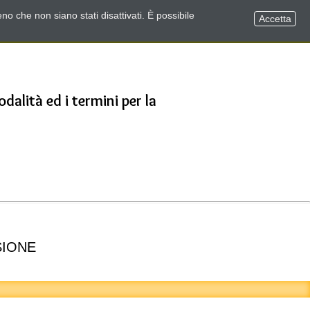
no che non siano stati disattivati. È possibile
Accetta
dalità ed i termini per la
SIONE