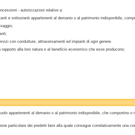
oncessioni - autorizzazioni relative a:
tanti e sottostanti appartenenti al demanio o al patrimonio indisponibile, comp
assaggio;
anti;
ervizi con condutture, attraversamenti ed impianti di ogni genere.
in rapporto alla loro natura e al beneficio economico che esse producono;
olo appartenenti al demanio o al patrimonio indisponibile, che comportino o 
one particolare dei predetti beni alla quale consegue correlativamente una com