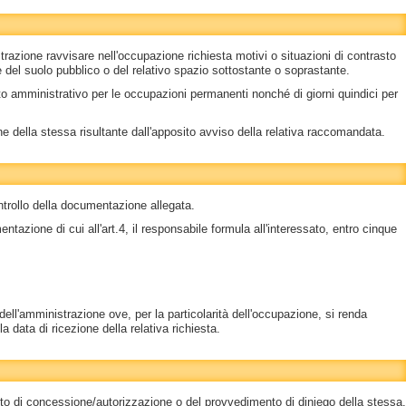
azione ravvisare nell'occupazione richiesta motivi o situazioni di contrasto
e del suolo pubblico o del relativo spazio sottostante o soprastante.
to amministrativo per le occupazioni permanenti nonché di giorni quindici per
ne della stessa risultante dall'apposito avviso della relativa raccomandata.
ntrollo della documentazione allegata.
ntazione di cui all'art.4, il responsabile formula all'interessato, entro cinque
ell'amministrazione ove, per la particolarità dell'occupazione, si renda
a data di ricezione della relativa richiesta.
mento di concessione/autorizzazione o del provvedimento di diniego della stessa.