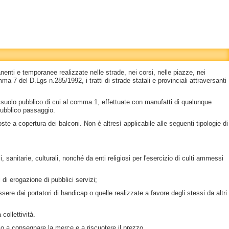
nti e temporanee realizzate nelle strade, nei corsi, nelle piazze, nei
 7 del D.Lgs n.285/1992, i tratti di strade statali e provinciali attraversanti
 suolo pubblico di cui al comma 1, effettuate con manufatti di qualunque
 pubblico passaggio.
ste a copertura dei balconi. Non è altresì applicabile alle seguenti tipologie di
i, sanitarie, culturali, nonché da enti religiosi per l'esercizio di culti ammessi
i di erogazione di pubblici servizi;
sere dai portatori di handicap o quelle realizzate a favore degli stessi da altri
collettività.
io a consegnare la merce e a riscuotere il prezzo.