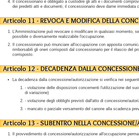
Il concessionario è obbligato a custodire gli atti e i documenti comprova
dei predetti atti e documenti, il concessionario deve darne immediata 
Articolo 11 - REVOCA E MODIFICA DELLA CO
L'Amministrazione può revocare o modificare in qualsiasi momento, se
possibile o diversamente realizzabile l'occupazione.
Il concessionario può rinunciare all'occupazione con apposita comunica
rimborsabili gli oneri corrisposti dal concessionario per il rilascio del
corrisposto.
Articolo 12 - DECADENZA DALLA CONCESSIO
La decadenza dalla concessione/autorizzazione si verifica nei seguent
- violazione delle disposizioni concernenti l'utilizzazione del s
di variazione)
- violazione degli obblighi previsti dall'atto di concessione/autor
- mancato o parziale versamento del canone alla scadenza prev
Articolo 13 - SUBENTRO NELLA CONCESSIONE
Il provvedimento di concessione/autorizzazione all'occupazione perman