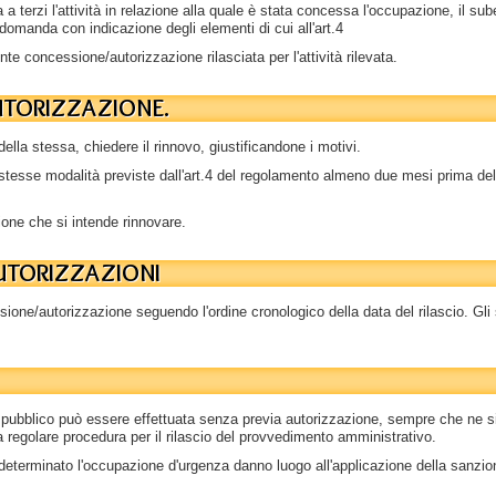
a a terzi l'attività in relazione alla quale è stata concessa l'occupazione, il su
omanda con indicazione degli elementi di cui all'art.4
e concessione/autorizzazione rilasciata per l'attività rilevata.
UTORIZZAZIONE.
ella stessa, chiedere il rinnovo, giustificandone i motivi.
tesse modalità previste dall'art.4 del regolamento almeno due mesi prima della
one che si intende rinnovare.
AUTORIZZAZIONI
ione/autorizzazione seguendo l'ordine cronologico della data del rilascio. Gli s
o pubblico può essere effettuata senza previa autorizzazione, sempre che ne 
 regolare procedura per il rilascio del provvedimento amministrativo.
terminato l'occupazione d'urgenza danno luogo all'applicazione della sanzion