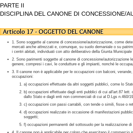
PARTE II
DISCIPLINA DEL CANONE DI CONCESSIONE/A
Articolo 17 - OGGETTO DEL CANONE
1. Sono soggette al canone di concessione/autorizzazione, come determi
mercati anche attrezzati e, comunque, su suolo demaniale o su patrimoni
i centri abitati, individuati con atto deliberativo della Giunta Municipal
2. Sono parimenti soggette al canone di concessione/autorizzazione le 
genere, compresi i cavi, le condutture e gli impianti, nonché le occupazi
3. Il canone non è applicabile per le occupazioni con balconi, verande, b
occupazioni:
a) occupazioni effettuate da altri soggetti pubblici, come lo Stato
b) occupazioni effettuate dagli enti pubblici di cui all'art.87 lett
dallo Stato e dagli enti non commerciali di cui al D.Lgs n.460/1
c) occupazioni con passi carrabili, con tende o simili, fisse o retr
d) occupazioni realizzate in occasione di manifestazioni pubbliche
soggetti;
f) occupazioni permanenti del sottosuolo per la realizzazione di oper
4. Il canone non è applicabile per coloro che esercitano il commercio 