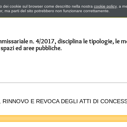
zzo dei cookie sul browser come descritto nella nostra
cookie policy
, a me
er, ma parti del sito potrebbero non funzionare correttamente.
ssariale n. 4/2017, disciplina le tipologie, le mo
spazi ed aree pubbliche.
, RINNOVO E REVOCA DEGLI ATTI DI CONCES