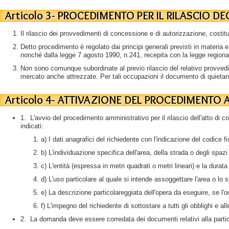
Articolo 3- PROCEDIMENTO PER IL RILASCIO D
Il rilascio dei provvedimenti di concessione e di autorizzazione, costitu
Detto procedimento è regolato dai principi generali previsti in materia
nonché dalla legge 7 agosto 1990, n.241, recepita con la legge regiona
Non sono comunque subordinate al previo rilascio del relativo provvedim
mercato anche attrezzate. Per tali occupazioni il documento di quieta
Articolo 4- ATTIVAZIONE DEL PROCEDIMENTO
1. L'avvio del procedimento amministrativo per il rilascio dell'atto di
indicati:
a) I dati anagrafici del richiedente con l'indicazione del codice fi
b) L'individuazione specifica dell'area, della strada o degli spazi
c) L'entità (espressa in metri quadrati o metri lineari) e la dur
d) L'uso particolare al quale si intende assoggettare l'area o lo 
e) La descrizione particolareggiata dell'opera da eseguire, se 
f) L'impegno del richiedente di sottostare a tutti gli obblighi e
2. La domanda deve essere corredata dei documenti relativi alla partic