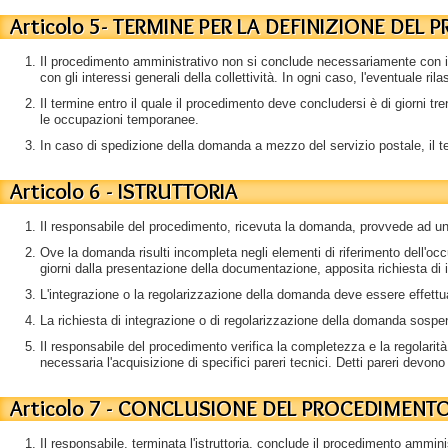
Articolo 5- TERMINE PER LA DEFINIZIONE DE
Il procedimento amministrativo non si conclude necessariamente con il 
con gli interessi generali della collettività. In ogni caso, l'eventuale
Il termine entro il quale il procedimento deve concludersi è di giorni 
le occupazioni temporanee.
In caso di spedizione della domanda a mezzo del servizio postale, il ter
Articolo 6 - ISTRUTTORIA
Il responsabile del procedimento, ricevuta la domanda, provvede ad un e
Ove la domanda risulti incompleta negli elementi di riferimento dell'occu
giorni dalla presentazione della documentazione, apposita richiesta di
L'integrazione o la regolarizzazione della domanda deve essere effettua
La richiesta di integrazione o di regolarizzazione della domanda sospen
Il responsabile del procedimento verifica la completezza e la regolarit
necessaria l'acquisizione di specifici pareri tecnici. Detti pareri devono
Articolo 7 - CONCLUSIONE DEL PROCEDIMENT
Il responsabile, terminata l'istruttoria, conclude il procedimento ammin