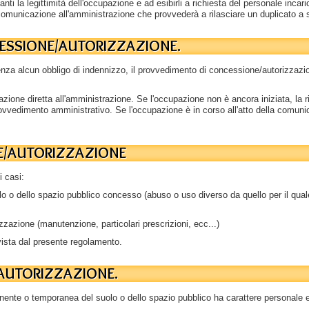
nti la legittimità dell'occupazione e ad esibirli a richiesta del personale inca
comunicazione all'amministrazione che provvederà a rilasciare un duplicato a s
NCESSIONE/AUTORIZZAZIONE.
nza alcun obbligo di indennizzo, il provvedimento di concessione/autorizzazi
zione diretta all'amministrazione. Se l'occupazione non è ancora iniziata, la
 provvedimento amministrativo. Se l'occupazione è in corso all'atto della comuni
NE/AUTORIZZAZIONE
i casi:
uolo o dello spazio pubblico concesso (abuso o uso diverso da quello per il qua
izzazione (manutenzione, particolari prescrizioni, ecc...)
ista dal presente regolamento.
/AUTORIZZAZIONE.
ente o temporanea del suolo o dello spazio pubblico ha carattere personale e