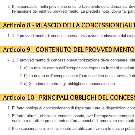
Il responsabile, nella previsione di esito favorevole della domanda, dev
l'emissione del relativo provvedimento. La predetta nota dovrà far par
Articolo 8 - RILASCIO DELLA CONCESSIONE/A
1. Il provvedimento di concessione/autorizzazione è rilasciato dal dirig
Articolo 9 - CONTENUTO DEL PROVVEDIMENT
1. Il provvedimento di concessione/autorizzazione deve contenere, oltre 
a) La misura esatta dell'occupazione espressa in metri quadrati o
b) La durata dell'occupazione e l'uso specifico cui la stessa è d
c) Gli adempimento e gli obblighi del concessionario.
Articolo 10 - PRINCIPALI OBBLIGHI DEL CONCE
E' fatto obbligo al concessionario di rispettare tutte le disposizioni co
E' fatto, altresì, obbligo al concessionario, ove l'occupazione comporti 
suolo o a strutture preesistenti sull'area nonché di rimuovere eventuali m
Il concessionario è, inoltre, tenuto ad utilizzare l'area o lo spazio pubbl