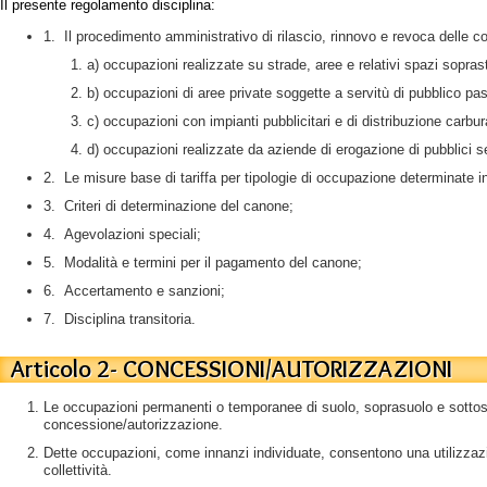
Il presente regolamento disciplina:
1. Il procedimento amministrativo di rilascio, rinnovo e revoca delle c
a) occupazioni realizzate su strade, aree e relativi spazi sopras
b) occupazioni di aree private soggette a servitù di pubblico p
c) occupazioni con impianti pubblicitari e di distribuzione carbur
d) occupazioni realizzate da aziende di erogazione di pubblici s
2. Le misure base di tariffa per tipologie di occupazione determinate 
3. Criteri di determinazione del canone;
4. Agevolazioni speciali;
5. Modalità e termini per il pagamento del canone;
6. Accertamento e sanzioni;
7. Disciplina transitoria.
Articolo 2- CONCESSIONI/AUTORIZZAZIONI
Le occupazioni permanenti o temporanee di suolo, soprasuolo e sottosu
concessione/autorizzazione.
Dette occupazioni, come innanzi individuate, consentono una utilizzazi
collettività.