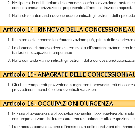
Nell'ipotesi in cui il titolare della concessione/autorizzazione trasferisc
concessione/autorizzazione, proponendo all'amministrazione apposita d
Nella stessa domanda devono essere indicati gli estremi della precedent
Articolo 14- RINNOVO DELLA CONCESSIONE/A
Il titolare della concessione/autorizzazione può, prima della scadenza d
La domanda di rinnovo deve essere rivolta all'amministrazione, con le s
trattasi di occupazioni temporanee.
Nella domanda vanno indicati gli estremi della concessione/autorizzazi
Articolo 15- ANAGRAFE DELLE CONCESSIONI/
Gli uffici competenti provvedono a registrare i provvedimenti di concess
provvedimenti nonché le loro eventuali variazioni.
Articolo 16- OCCUPAZIONI D'URGENZA
In caso di emergenza o di obiettiva necessità, l'occupazione del suol
comunque attivata dall'interessato, contestualmente all'occupazione, la
La mancata comunicazione o l'inesistenza delle condizioni che hanno de