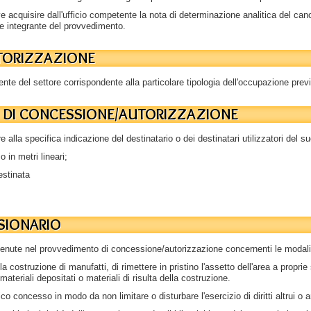
e acquisire dall'ufficio competente la nota di determinazione analitica del cano
te integrante del provvedimento.
UTORIZZAZIONE
ente del settore corrispondente alla particolare tipologia dell'occupazione pre
O DI CONCESSIONE/AUTORIZZAZIONE
alla specifica indicazione del destinatario o dei destinatari utilizzatori del su
 in metri lineari;
estinata
SSIONARIO
ntenute nel provvedimento di concessione/autorizzazione concernenti le modalità 
la costruzione di manufatti, di rimettere in pristino l'assetto dell'area a prop
ateriali depositati o materiali di risulta della costruzione.
ico concesso in modo da non limitare o disturbare l'esercizio di diritti altrui o a