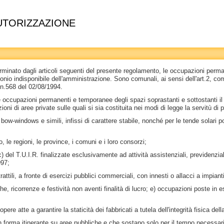
UTORIZZAZIONE
nato dagli articoli seguenti del presente regolamento, le occupazioni permane
o indisponibile dell'amministrazione. Sono comunali, ai sensi dell'art.2, comma
e n.568 del 02/08/1994.
occupazioni permanenti e temporanee degli spazi soprastanti e sottostanti il
oni di aree private sulle quali si sia costituita nei modi di legge la servitù di
ow-windows e simili, infissi di carattere stabile, nonché per le tende solari po
, le regioni, le province, i comuni e i loro consorzi;
. c) del T.U.I.R. finalizzate esclusivamente ad attività assistenziali, previdenzial
997;
attili, a fronte di esercizi pubblici commerciali, con innesti o allacci a impiant
, ricorrenze e festività non aventi finalità di lucro; e) occupazioni poste in es
e atte a garantire la staticità dei fabbricati a tutela dell'integrità fisica della 
in forma itinerante su aree pubbliche e che sostano solo per il tempo necessar