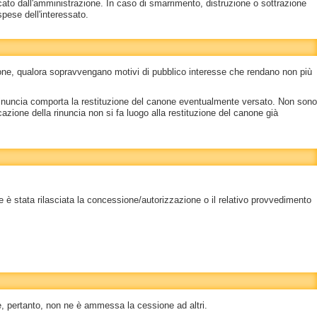
ricato dall'amministrazione. In caso di smarrimento, distruzione o sottrazione
pese dell'interessato.
one, qualora sopravvengano motivi di pubblico interesse che rendano non più
 rinuncia comporta la restituzione del canone eventualmente versato. Non sono
cazione della rinuncia non si fa luogo alla restituzione del canone già
le è stata rilasciata la concessione/autorizzazione o il relativo provvedimento
, pertanto, non ne è ammessa la cessione ad altri.