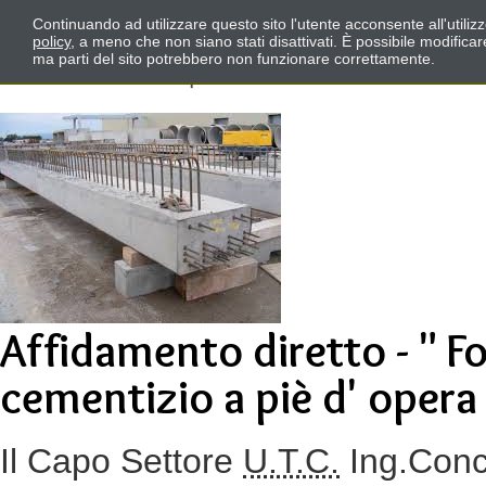
Continuando ad utilizzare questo sito l'utente acconsente all'utili
policy
, a meno che non siano stati disattivati. È possibile modifica
ma parti del sito potrebbero non funzionare correttamente.
Affidamento diretto - " F
cementizio a piè d' opera
Il Capo Settore
U.T.C.
Ing.Conc