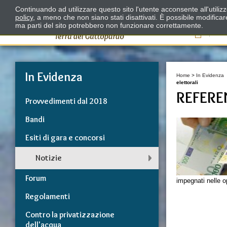
Continuando ad utilizzare questo sito l'utente acconsente all'utili
policy
, a meno che non siano stati disattivati. È possibile modifica
ma parti del sito potrebbero non funzionare correttamente.
Il
In Evidenza
Home
>
In Evidenza
elettorali
REFERE
Provvedimenti dal 2018
Bandi
Esiti di gara e concorsi
Notizie
Forum
impegnati nelle o
Regolamenti
Contro la privatizzazione
dell'acqua