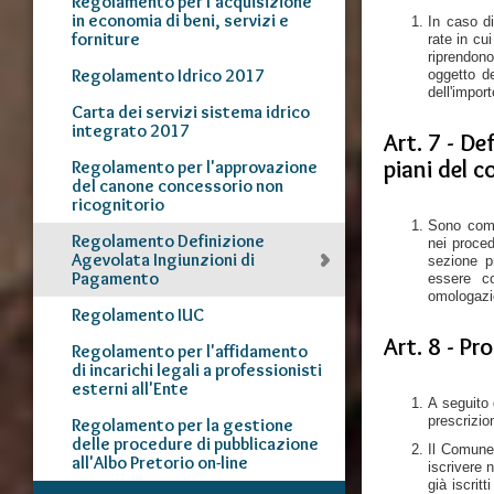
Regolamento per l'acquisizione
in economia di beni, servizi e
In caso di
forniture
rate in cu
riprendono
Regolamento Idrico 2017
oggetto de
dell'impo
Carta dei servizi sistema idrico
integrato 2017
Art. 7 - De
piani del 
Regolamento per l'approvazione
del canone concessorio non
ricognitorio
Sono compr
Regolamento Definizione
nei proced
Agevolata Ingiunzioni di
sezione p
Pagamento
essere co
omologazi
Regolamento IUC
Art. 8 - Pr
Regolamento per l'affidamento
di incarichi legali a professionisti
esterni all'Ente
A seguito 
prescrizio
Regolamento per la gestione
delle procedure di pubblicazione
Il Comune 
all'Albo Pretorio on-line
iscrivere 
già iscrit