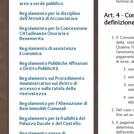
termine di
aree a verde pubblico
Regolamento per la disciplina
Art. 4 - Co
dell'Attività di Acconciatore
definizion
Regolamento per la Concessione
Cittadinanza Onoraria e
Il Comune 
Benemerita
della ste
Qualora l
Regolamento di assistenza
l'ammonta
Economica
pagamento,
di esse, a
Regolamento Pubbliche Affissioni
e Diritto Pubblicità
ver
ver
Regolamento sul Procedimento
Amministrativo sul diritto di
ver
accesso e sulla tutela della
ent
riservatezza
ver
ebt
Regolamento per l'Alienazione di
Beni Immobili Comunali
Nel caso d
fino ad un
Regolamento per la fruibilità del
Il pagamen
Palazzo Ducale e del Castello
determina
dell'event
Regolamento spese di