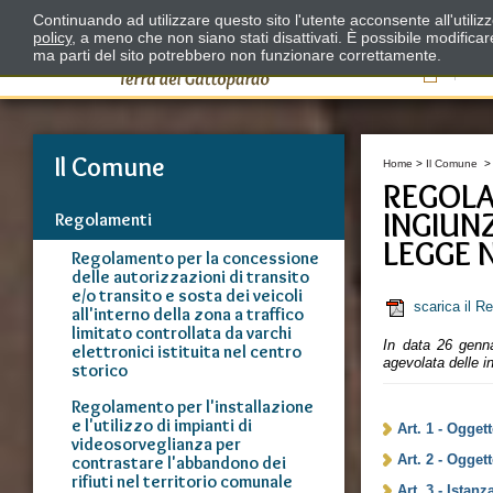
Continuando ad utilizzare questo sito l'utente acconsente all'utili
policy
, a meno che non siano stati disattivati. È possibile modifica
ma parti del sito potrebbero non funzionare correttamente.
Il
Il Comune
Home
>
Il Comune
REGOLA
INGIUN
Regolamenti
LEGGE N
Regolamento per la concessione
delle autorizzazioni di transito
e/o transito e sosta dei veicoli
scarica il R
all'interno della zona a traffico
limitato controllata da varchi
In data 26 genna
elettronici istituita nel centro
agevolata delle 
storico
Regolamento per l'installazione
e l'utilizzo di impianti di
Art. 1 - Ogge
videosorveglianza per
Art. 2 - Ogget
contrastare l'abbandono dei
rifiuti nel territorio comunale
Art. 3 - Istan