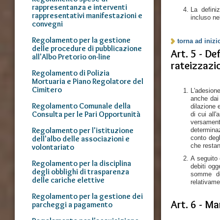
rappresentanza e interventi
La defini
rappresentativi manifestazioni e
incluso ne
convegni
Regolamento per la gestione
torna ad inizi
delle procedure di pubblicazione
Art. 5 - De
all'Albo Pretorio on-line
rateizzazi
Regolamento di Polizia
Mortuaria e Piano Regolatore del
Cimitero
L'adesione
anche dai
Regolamento Comunale della
dilazione
Consulta per le Pari Opportunità
di cui all
versament
Regolamento per l'istituzione
determinaz
dell'albo delle associazioni e
conto degl
che restan
volontariato
A seguito 
Regolamento per la disciplina
debiti ogg
degli obblighi di trasparenza
somme dov
delle cariche elettive
relativame
Regolamento per la gestione dei
Art. 6 - M
parcheggi a pagamento