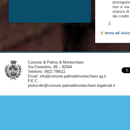
proseguir
non si sia
istanza d
dei crediti
torna ad inizi
Comune di Palma di Montechiaro
Via Fiorentino, 89 – 92044
Telefono: 0922 799111
Email:
info@comune.palmadimontechiaro.ag.it
P.E.C. :
protocollo@comune.palmadimontechiaro.legalmail.it