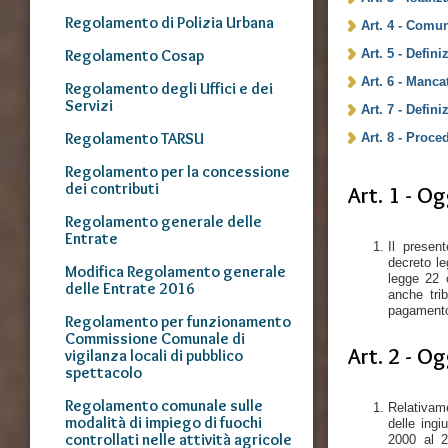
Regolamento di Polizia Urbana
Art. 4 - Comun
Regolamento Cosap
Art. 5 - Defin
Art. 6 - Manca
Regolamento degli Uffici e dei
Servizi
Art. 7 - Defin
Regolamento TARSU
Art. 8 - Proce
Regolamento per la concessione
dei contributi
Art. 1 - O
Regolamento generale delle
Entrate
Il presen
decreto le
Modifica Regolamento generale
legge 22 o
delle Entrate 2016
anche tri
pagamento 
Regolamento per funzionamento
Commissione Comunale di
Art. 2 - O
vigilanza locali di pubblico
spettacolo
Regolamento comunale sulle
Relativame
modalità di impiego di fuochi
delle ingi
controllati nelle attività agricole
2000 al 2