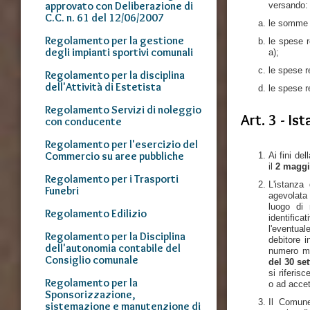
approvato con Deliberazione di
versando:
C.C. n. 61 del 12/06/2007
le somme i
Regolamento per la gestione
le spese re
degli impianti sportivi comunali
a);
le spese r
Regolamento per la disciplina
dell'Attività di Estetista
le spese r
Regolamento Servizi di noleggio
Art. 3 - Is
con conducente
Regolamento per l'esercizio del
Commercio su aree pubbliche
Ai fini de
il
2 maggi
Regolamento per i Trasporti
L'istanza
Funebri
agevolata 
luogo di 
Regolamento Edilizio
identific
l'eventual
Regolamento per la Disciplina
debitore i
dell'autonomia contabile del
numero ma
Consiglio comunale
del 30 se
si riferis
Regolamento per la
o ad accet
Sponsorizzazione,
Il Comune
sistemazione e manutenzione di