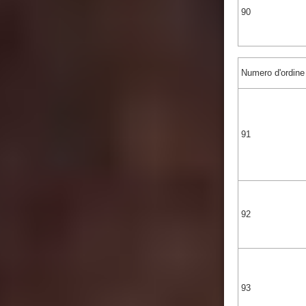
90
Numero d'ordine
91
92
93