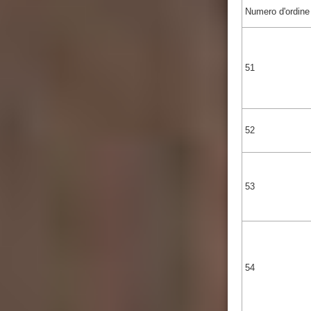
Numero d'ordine
51
52
53
54