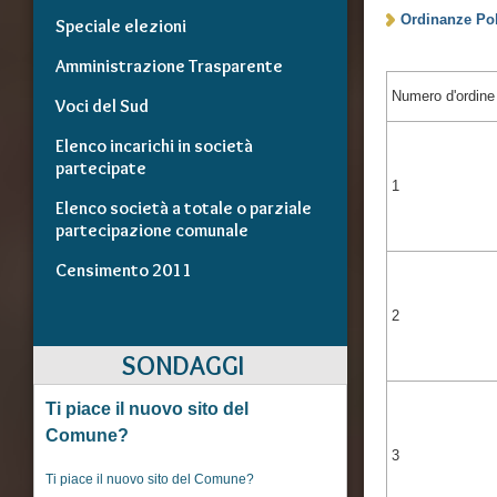
Ordinanze Poli
Speciale elezioni
Amministrazione Trasparente
Numero d'ordine
Voci del Sud
Elenco incarichi in società
partecipate
1
Elenco società a totale o parziale
partecipazione comunale
Censimento 2011
2
SONDAGGI
Ti piace il nuovo sito del
Comune?
3
Ti piace il nuovo sito del Comune?