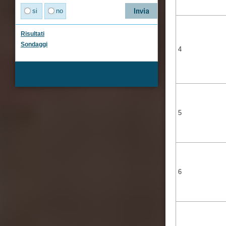
si
no
Risultati
Sondaggi
4
5
6