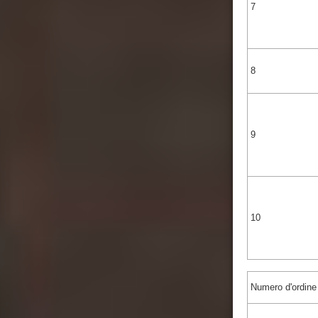
7
8
9
10
Numero d'ordine