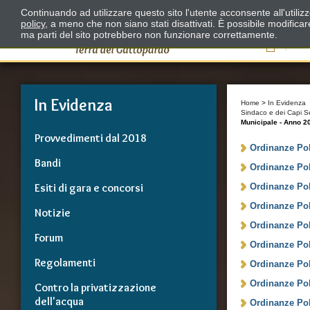
Continuando ad utilizzare questo sito l'utente acconsente all'utili
policy
, a meno che non siano stati disattivati. È possibile modifica
ma parti del sito potrebbero non funzionare correttamente.
Il
In Evidenza
Home
>
In Evidenza
Sindaco e dei Capi Se
Municipale - Anno 2
Provvedimenti dal 2018
Ordinanze Poli
Bandi
Ordinanze Poli
Esiti di gara e concorsi
Ordinanze Poli
Ordinanze Poli
Notizie
Ordinanze Poli
Forum
Ordinanze Poli
Regolamenti
Ordinanze Poli
Ordinanze Poli
Contro la privatizzazione
dell'acqua
Ordinanze Poli