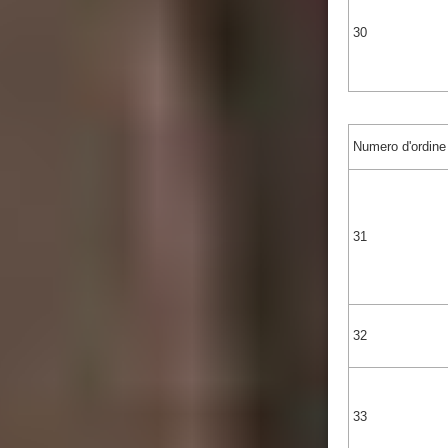
30
Numero d'ordine
31
32
33