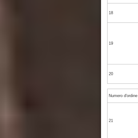
18
19
20
Numero d'ordine
21