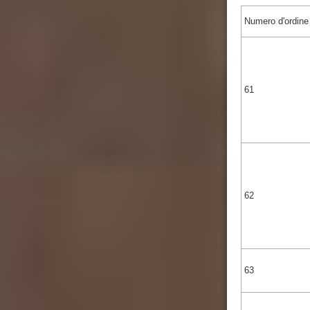
Numero d'ordine
61
62
63