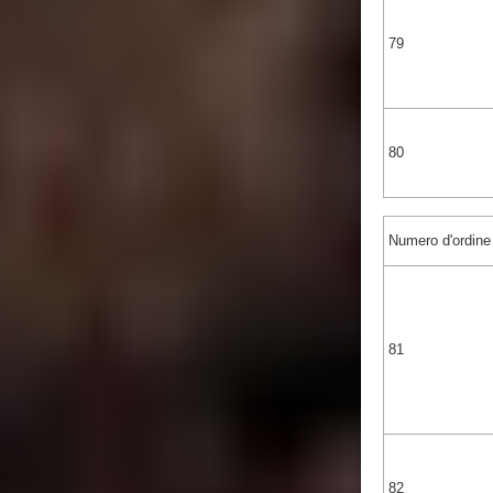
79
80
Numero d'ordine
81
82