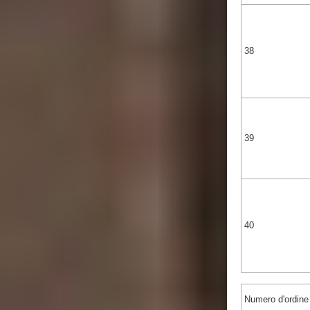
38
39
40
Numero d'ordine