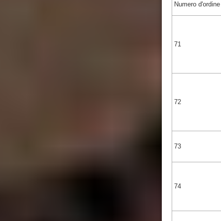
Numero d'ordine
71
72
73
74