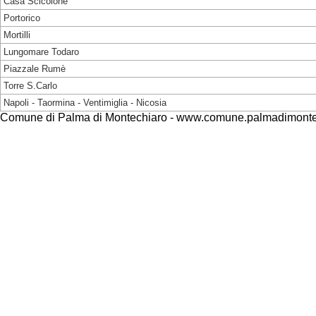
Casa Scicolone
Portorico
Mortilli
Lungomare Todaro
Piazzale Rumè
Torre S.Carlo
Napoli - Taormina - Ventimiglia - Nicosia
Comune di Palma di Montechiaro - www.comune.palmadimontec