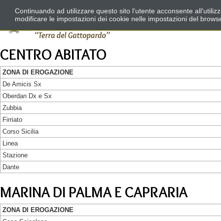
Continuando ad utilizzare questo sito l'utente acconsente all'utili
modificare le impostazioni dei cookie nelle impostazioni del brows
CENTRO ABITATO
ZONA DI EROGAZIONE
De Amicis Sx
Oberdan Dx e Sx
Zubbia
Firriato
Corso Sicilia
Linea
Stazione
Dante
MARINA DI PALMA E CAPRARIA
ZONA DI EROGAZIONE