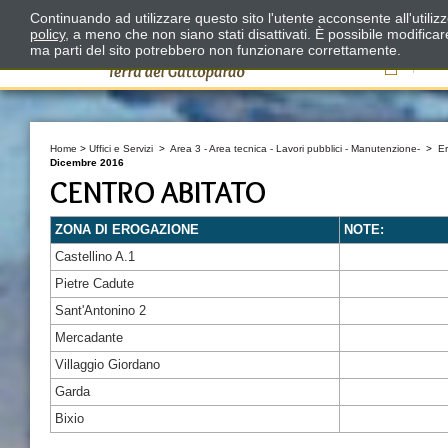
Continuando ad utilizzare questo sito l'utente acconsente all'utili
policy
, a meno che non siano stati disattivati. È possibile modifica
ma parti del sito potrebbero non funzionare correttamente.
Il
Home
>
Uffici e Servizi
>
Area 3 - Area tecnica - Lavori pubblici - Manutenzione-
>
E
Dicembre 2016
CENTRO ABITATO
ZONA DI EROGAZIONE
NOTE:
Castellino A.1
Pietre Cadute
Sant'Antonino 2
Mercadante
Villaggio Giordano
Garda
Bixio