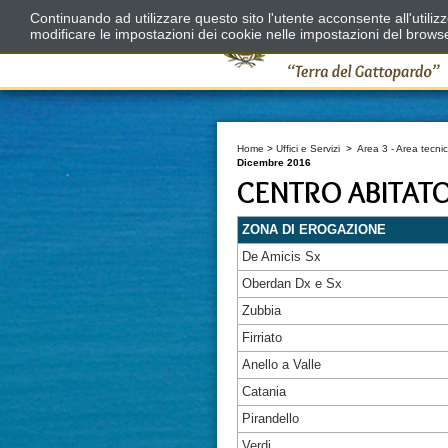
Continuando ad utilizzare questo sito l'utente acconsente all'utili
modificare le impostazioni dei cookie nelle impostazioni del brows
Home
>
Uffici e Servizi
>
Area 3 - Area tecnic
Dicembre 2016
CENTRO ABITAT
ZONA DI EROGAZIONE
De Amicis Sx
Oberdan Dx e Sx
Zubbia
Firriato
Anello a Valle
Catania
Pirandello
Verdi