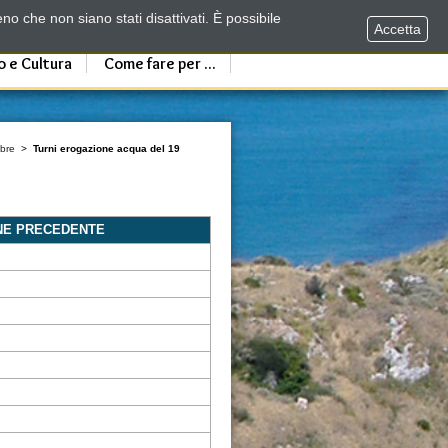
no che non siano stati disattivati. È possibile
Accetta
o e Cultura
Come fare per ...
bre
>
Turni erogazione acqua del 19
NE PRECEDENTE