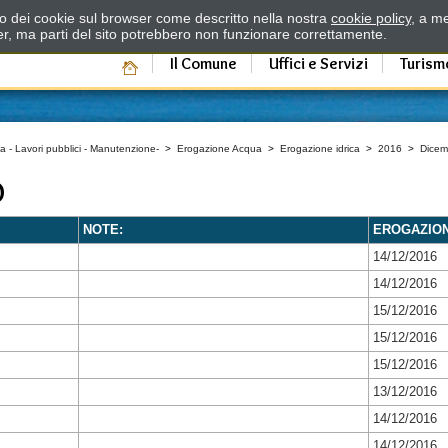
zzo dei cookie sul browser come descritto nella nostra
cookie policy
, a me
er, ma parti del sito potrebbero non funzionare correttamente.
Il Comune
Uffici e Servizi
Turism
a - Lavori pubblici - Manutenzione-
>
Erogazione Acqua
>
Erogazione idrica
>
2016
>
Dicem
O
NOTE:
EROGAZIO
14/12/2016
14/12/2016
15/12/2016
15/12/2016
15/12/2016
13/12/2016
14/12/2016
14/12/2016