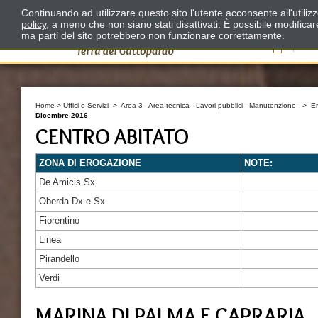
Continuando ad utilizzare questo sito l'utente acconsente all'utili
policy
, a meno che non siano stati disattivati. È possibile modifica
ma parti del sito potrebbero non funzionare correttamente.
Il
Home
>
Uffici e Servizi
>
Area 3 - Area tecnica - Lavori pubblici - Manutenzione-
>
E
Dicembre 2016
CENTRO ABITATO
ZONA DI EROGAZIONE
NOTE:
De Amicis Sx
Oberda Dx e Sx
Fiorentino
Linea
Pirandello
Verdi
MARINA DI PALMA E CAPRARIA