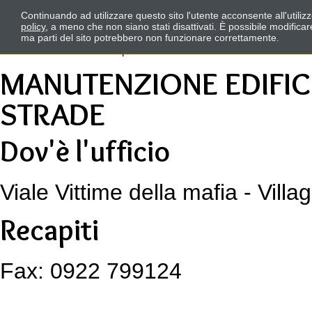
Continuando ad utilizzare questo sito l'utente acconsente all'utili
policy
, a meno che non siano stati disattivati. È possibile modifica
ma parti del sito potrebbero non funzionare correttamente.
MANUTENZIONE EDIFICI
STRADE
Dov'è l'ufficio
Viale Vittime della mafia - Vill
Recapiti
Fax: 0922 799124