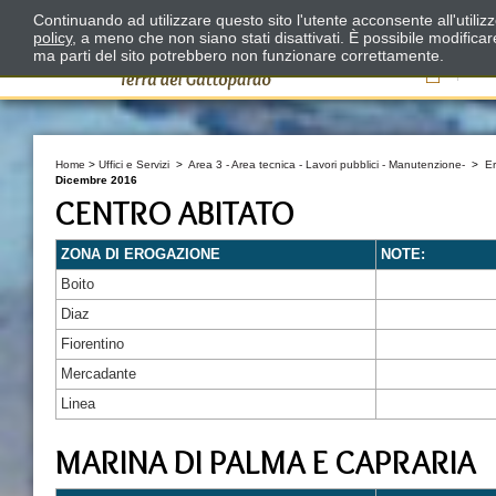
Continuando ad utilizzare questo sito l'utente acconsente all'utili
policy
, a meno che non siano stati disattivati. È possibile modifica
ma parti del sito potrebbero non funzionare correttamente.
Il
Home
>
Uffici e Servizi
>
Area 3 - Area tecnica - Lavori pubblici - Manutenzione-
>
E
Dicembre 2016
CENTRO ABITATO
ZONA DI EROGAZIONE
NOTE:
Boito
Diaz
Fiorentino
Mercadante
Linea
MARINA DI PALMA E CAPRARIA