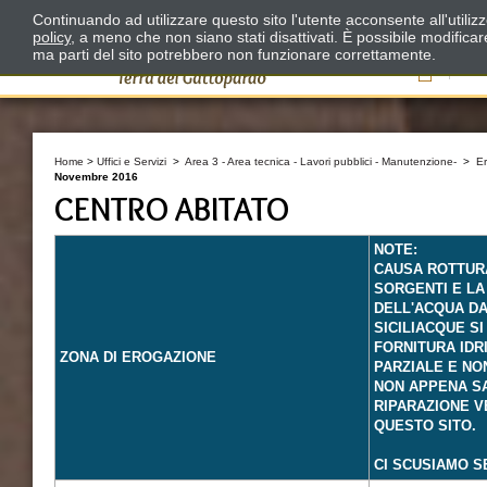
Continuando ad utilizzare questo sito l'utente acconsente all'utili
policy
, a meno che non siano stati disattivati. È possibile modifica
ma parti del sito potrebbero non funzionare correttamente.
Il
Home
>
Uffici e Servizi
>
Area 3 - Area tecnica - Lavori pubblici - Manutenzione-
>
E
Novembre 2016
CENTRO ABITATO
NOTE:
CAUSA ROTTUR
SORGENTI E LA
DELL'ACQUA DA
SICILIACQUE S
FORNITURA IDR
ZONA DI EROGAZIONE
PARZIALE E NO
NON APPENA S
RIPARAZIONE V
QUESTO SITO.
CI SCUSIAMO S