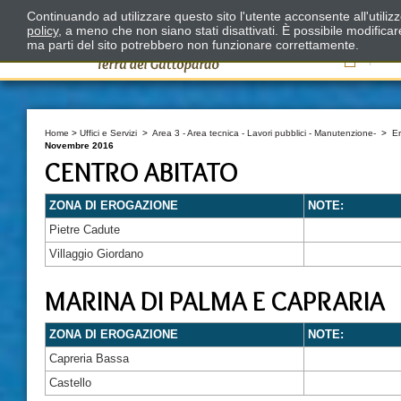
Continuando ad utilizzare questo sito l'utente acconsente all'utili
policy
, a meno che non siano stati disattivati. È possibile modifica
ma parti del sito potrebbero non funzionare correttamente.
Il
Home
>
Uffici e Servizi
>
Area 3 - Area tecnica - Lavori pubblici - Manutenzione-
>
E
Novembre 2016
CENTRO ABITATO
ZONA DI EROGAZIONE
NOTE:
Pietre Cadute
Villaggio Giordano
MARINA DI PALMA E CAPRARIA
ZONA DI EROGAZIONE
NOTE:
Capreria Bassa
Castello