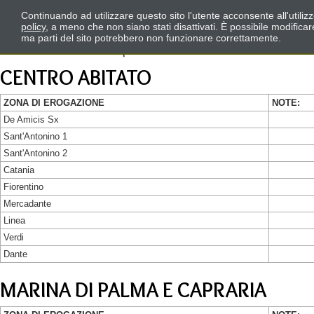
Continuando ad utilizzare questo sito l'utente acconsente all'utili
policy
, a meno che non siano stati disattivati. È possibile modifica
ma parti del sito potrebbero non funzionare correttamente.
CENTRO ABITATO
ZONA DI EROGAZIONE
NOTE:
De Amicis Sx
Sant'Antonino 1
Sant'Antonino 2
Catania
Fiorentino
Mercadante
Linea
Verdi
Dante
MARINA DI PALMA E CAPRARIA