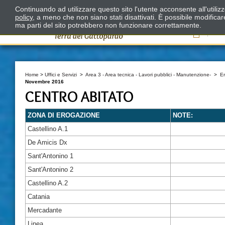
Continuando ad utilizzare questo sito l'utente acconsente all'utili
policy
, a meno che non siano stati disattivati. È possibile modifica
ma parti del sito potrebbero non funzionare correttamente.
Il
Home
>
Uffici e Servizi
>
Area 3 - Area tecnica - Lavori pubblici - Manutenzione-
>
E
Novembre 2016
CENTRO ABITATO
ZONA DI EROGAZIONE
NOTE:
Castellino A.1
De Amicis Dx
Sant'Antonino 1
Sant'Antonino 2
Castellino A.2
Catania
Mercadante
Linea