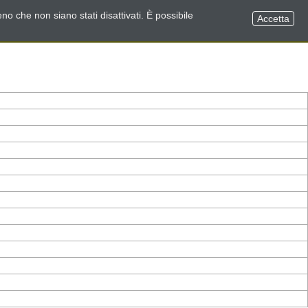
no che non siano stati disattivati. È possibile
Accetta