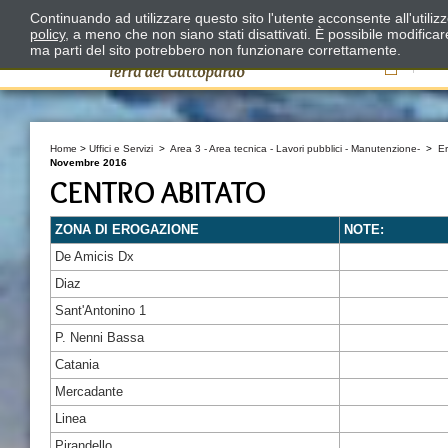
Continuando ad utilizzare questo sito l'utente acconsente all'utili
policy
, a meno che non siano stati disattivati. È possibile modifica
ma parti del sito potrebbero non funzionare correttamente.
Il
Home
>
Uffici e Servizi
>
Area 3 - Area tecnica - Lavori pubblici - Manutenzione-
>
E
Novembre 2016
CENTRO ABITATO
ZONA DI EROGAZIONE
NOTE:
De Amicis Dx
Diaz
Sant'Antonino 1
P. Nenni Bassa
Catania
Mercadante
Linea
Pirandello