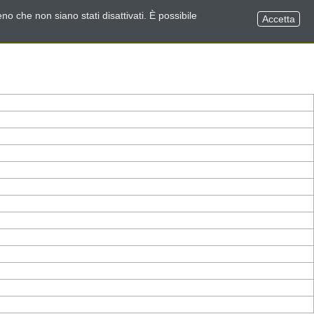
no che non siano stati disattivati. È possibile
Accetta