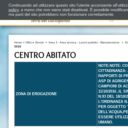
Continuando ad utilizzare questo sito l'utente acconsente all'utili
policy
, a meno che non siano stati disattivati. È possibile modifica
ma parti del sito potrebbero non funzionare correttamente.
Il
Home
>
Uffici e Servizi
>
Area 3 - Area tecnica - Lavori pubblici - Manutenzione-
>
E
2016
CENTRO ABITATO
NOTE:NOTE: CO
CITTADINANZA: 
RAPPORTI DI P
ASP DI AGRIGE
CAMPIONI DI A
11/10/2016 ,IL
ZONA DI EROGAZIONE
N.93 DEL 18/10
L'ORDINANZA N.
PER OGGETTO "
DELL'ACQUA,PE
ESSERE UTILIZ
UMANO.