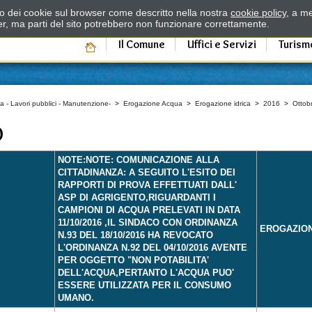
zzo dei cookie sul browser come descritto nella nostra
cookie policy
, a me
er, ma parti del sito potrebbero non funzionare correttamente.
Il Comune
Uffici e Servizi
Turism
a - Lavori pubblici - Manutenzione-
>
Erogazione Acqua
>
Erogazione idrica
>
2016
>
Ottob
O
NOTE:NOTE: COMUNICAZIONE ALLA
CITTADINANZA: A SEGUITO L'ESITO DEI
RAPPORTI DI PROVA EFFETTUATI DALL'
ASP DI AGRIGENTO,RIGUARDANTI I
CAMPIONI DI ACQUA PRELEVATI IN DATA
11/10/2016 ,IL SINDACO CON ORDINANZA
EROGAZIO
N.93 DEL 18/10/2016 HA REVOCATO
L'ORDINANZA N.92 DEL 04/10/2016 AVENTE
PER OGGETTO "NON POTABILITA'
DELL'ACQUA,PERTANTO L'ACQUA PUO'
ESSERE UTILIZZATA PER IL CONSUMO
UMANO.