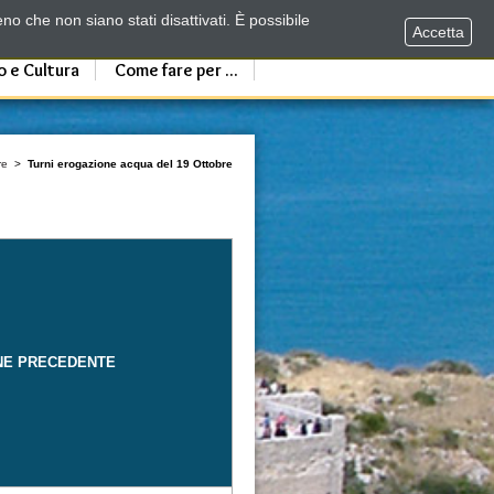
no che non siano stati disattivati. È possibile
Accetta
o e Cultura
Come fare per ...
re
>
Turni erogazione acqua del 19 Ottobre
NE PRECEDENTE