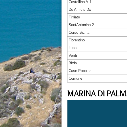
Castellino A.1
De Amicis Dx
Firriato
SantAntonino 2
Corso Sicilia
Fiorentino
Lupo
Verdi
Bixio
Case Popolari
Comune
MARINA DI PALM