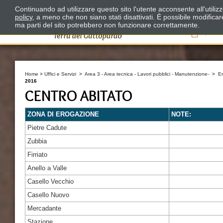
Continuando ad utilizzare questo sito l'utente acconsente all'utili
policy
, a meno che non siano stati disattivati. È possibile modifica
ma parti del sito potrebbero non funzionare correttamente.
Il
Home
>
Uffici e Servizi
>
Area 3 - Area tecnica - Lavori pubblici - Manutenzione-
>
E
2016
CENTRO ABITATO
ZONA DI EROGAZIONE
NOTE:
Pietre Cadute
Zubbia
Firriato
Anello a Valle
Casello Vecchio
Casello Nuovo
Mercadante
Stazione