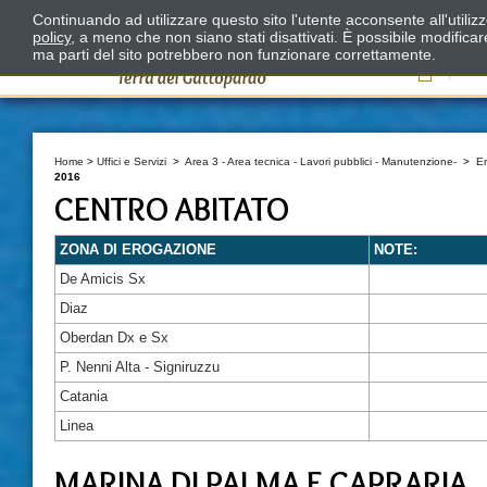
Continuando ad utilizzare questo sito l'utente acconsente all'utili
policy
, a meno che non siano stati disattivati. È possibile modifica
ma parti del sito potrebbero non funzionare correttamente.
Il
Home
>
Uffici e Servizi
>
Area 3 - Area tecnica - Lavori pubblici - Manutenzione-
>
E
2016
CENTRO ABITATO
ZONA DI EROGAZIONE
NOTE:
De Amicis Sx
Diaz
Oberdan Dx e Sx
P. Nenni Alta - Signiruzzu
Catania
Linea
MARINA DI PALMA E CAPRARIA