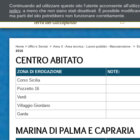
Continuando ad utilizzare questo sito l'utente acconsente all'utili
policy
, a meno che non siano stati disattivati. È possibile modifica
ma parti del sito potrebbero non funzionare correttamente.
Il
Home
>
Uffici e Servizi
>
Area 3 - Area tecnica - Lavori pubblici - Manutenzione-
>
E
2016
CENTRO ABITATO
ZONA DI EROGAZIONE
NOTE:
Corso Sicilia
Pozzetto 16
Verdi
Villaggio Giordano
Garda
MARINA DI PALMA E CAPRARIA