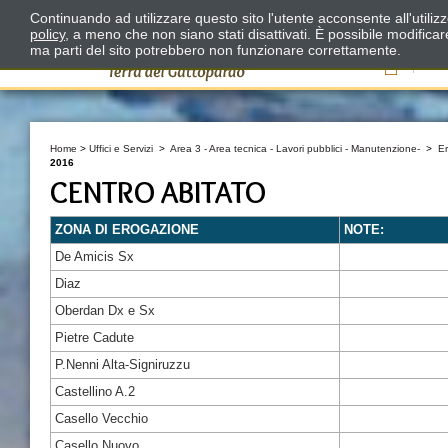
Continuando ad utilizzare questo sito l'utente acconsente all'utili
policy
, a meno che non siano stati disattivati. È possibile modifica
ma parti del sito potrebbero non funzionare correttamente.
Il
Home
>
Uffici e Servizi
>
Area 3 - Area tecnica - Lavori pubblici - Manutenzione-
>
E
2016
CENTRO ABITATO
ZONA DI EROGAZIONE
NOTE:
De Amicis Sx
Diaz
Oberdan Dx e Sx
Pietre Cadute
P.Nenni Alta-Signiruzzu
Castellino A.2
Casello Vecchio
Casello Nuovo