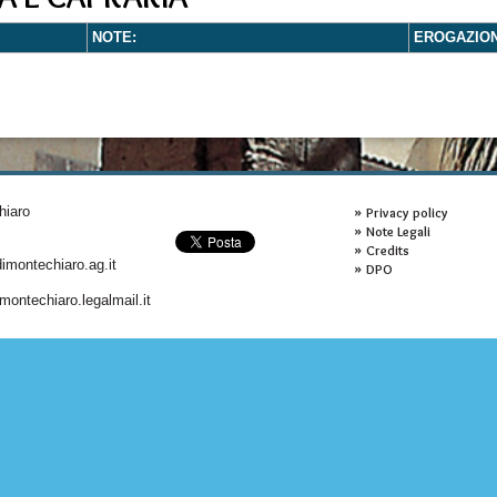
NOTE:
EROGAZIO
hiaro
Privacy policy
Note Legali
Credits
montechiaro.ag.it
DPO
ontechiaro.legalmail.it