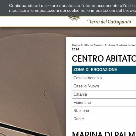
Continuando ad utilizzare questo sito l'utente acconsente all'utili
modificare le impostazioni dei cookie nelle impostazioni del brows
Home
>
Uffici e Servizi
>
Area 3 - Area tecnic
2016
CENTRO ABITAT
ZONA DI EROGAZIONE
Casello Vecchio
Casello Nuovo
Catania
Fiorentino
Stazione
Dante
MARINA DI PALM