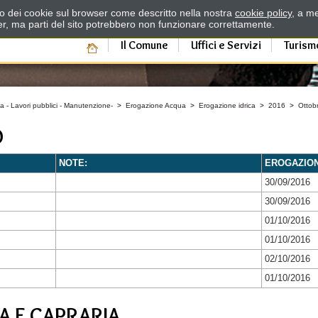
zzo dei cookie sul browser come descritto nella nostra
cookie policy
, a me
er, ma parti del sito potrebbero non funzionare correttamente.
Il Comune
Uffici e Servizi
Turism
a - Lavori pubblici - Manutenzione-
>
Erogazione Acqua
>
Erogazione idrica
>
2016
>
Ottob
O
NOTE:
EROGAZIO
30/09/2016
30/09/2016
01/10/2016
01/10/2016
02/10/2016
01/10/2016
A E CAPRARIA