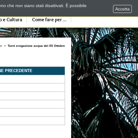
no che non siano stati disattivati. È possibile
Accetta
o e Cultura
Come fare per ...
re
>
Turni erogazione acqua del 05 Ottobre
NE PRECEDENTE